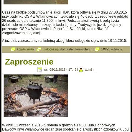
Czas na krótkie podsumowanie akcji HDK, która odbyła się w dniu 27.08.2015
przy budynku OSP w Wilamowicach. Zgłosiło się 40 osób, z czego krew oddało
26 osób, co daje łącznie 11,700 ml krwi. Podczas akcji swoją kroplą życia
dzielili się mieszkańcy naszego miasta i gminy. Tradycyjnie już dziękujemy
prezesowi OSP w Wilamowicch Panu Jan Sztafiński, za możliwość
zorganizowania tej akcji.
A już dziś zapraszamy na kolejną akcję, która odbędzie się w dniu 19.11.2015.
wpis Podsumowanie akcji 27-08-2015
Czytaj dalej
|
Zaloguj się
aby dodać komentarz.
|
50223 odsłony
Zaproszenie
śr., 08/19/2015 - 17:49
|
admin_
W dniu 12 września 2015 tj. sobota o godzinie 14.30 Klub Honorowych
Dawców Krwi Wilamowice organizuje spotkanie dla wszystkich członków Klubu