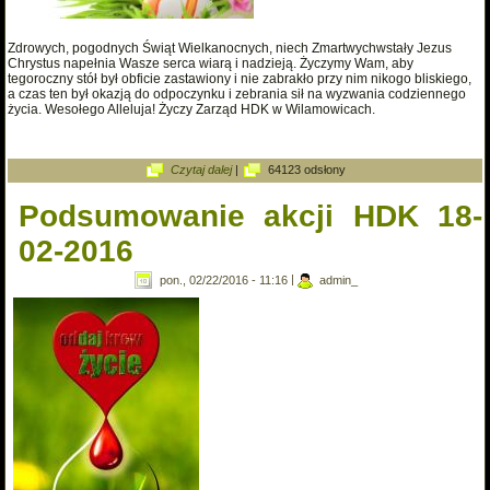
Zdrowych, pogodnych Świąt Wielkanocnych, niech Zmartwychwstały Jezus
Chrystus napełnia Wasze serca wiarą i nadzieją. Życzymy Wam, aby
tegoroczny stół był obficie zastawiony i nie zabrakło przy nim nikogo bliskiego,
a czas ten był okazją do odpoczynku i zebrania sił na wyzwania codziennego
życia. Wesołego Alleluja! Życzy Zarząd HDK w Wilamowicach.
wpis Życzenia Wielkanocne 2016
Czytaj dalej
|
64123 odsłony
Podsumowanie akcji HDK 18-
02-2016
pon., 02/22/2016 - 11:16
|
admin_