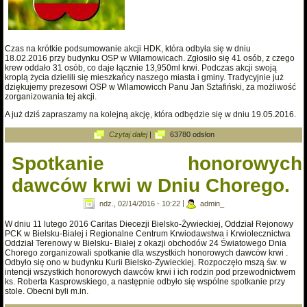
Czas na krótkie podsumowanie akcji HDK, która odbyła się w dniu
18.02.2016 przy budynku OSP w Wilamowicach. Zgłosiło się 41 osób, z czego
krew oddało 31 osób, co daje łącznie 13,950ml krwi. Podczas akcji swoją
kroplą życia dzielili się mieszkańcy naszego miasta i gminy. Tradycyjnie już
dziękujemy prezesowi OSP w Wilamowicch Panu Jan Sztafiński, za możliwość
zorganizowania tej akcji.
A już dziś zapraszamy na kolejną akcję, która odbędzie się w dniu 19.05.2016.
wpis Podsumowanie akcji HDK 18-02-2016
Czytaj dalej
|
63780 odsłon
Spotkanie honorowych
dawców krwi w Dniu Chorego.
ndz., 02/14/2016 - 10:22
|
admin_
W dniu 11 lutego 2016 Caritas Diecezji Bielsko-Żywieckiej, Oddział Rejonowy
PCK w Bielsku-Białej i Regionalne Centrum Krwiodawstwa i Krwiolecznictwa
Oddział Terenowy w Bielsku- Białej z okazji obchodów 24 Światowego Dnia
Chorego zorganizowali spotkanie dla wszystkich honorowych dawców krwi .
Odbyło się ono w budynku Kurii Bielsko-Żywieckiej. Rozpoczęło mszą św. w
intencji wszystkich honorowych dawców krwi i ich rodzin pod przewodnictwem
ks. Roberta Kasprowskiego, a następnie odbyło się wspólne spotkanie przy
stole. Obecni byli m.in.