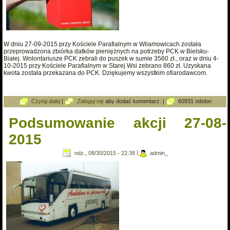
W dniu 27-09-2015 przy Kościele Parafialnym w Wilamowicach została
przeprowadzona zbiórka datków pieniężnych na potrzeby PCK w Bielsku-
Białej. Wolontariusze PCK zebrali do puszek w sumie 3560 zł., oraz w dniu 4-
10-2015 przy Kościele Parafialnym w Starej Wsi zebrano 860 zł. Uzyskana
kwota została przekazana do PCK. Dziękujemy wszystkim ofiarodawcom.
wpis Zbiórka datków na potrzeby PCK.
Czytaj dalej
|
Zaloguj się
aby dodać komentarz.
|
60931 odsłon
Podsumowanie akcji 27-08-
2015
ndz., 08/30/2015 - 22:38
|
admin_