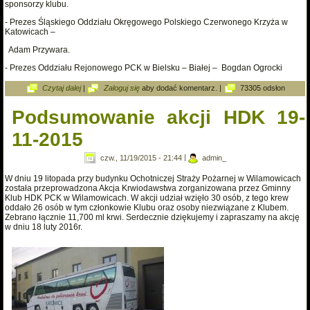
sponsorzy klubu.
- Prezes Śląskiego Oddziału Okręgowego Polskiego Czerwonego Krzyża w
Katowicach –
Adam Przywara.
- Prezes Oddziału Rejonowego PCK w Bielsku – Białej – Bogdan Ogrocki
wpis Obchody 35-lecia HDK
Czytaj dalej
|
Zaloguj się
aby dodać komentarz.
|
73305 odsłon
Podsumowanie akcji HDK 19-
11-2015
czw., 11/19/2015 - 21:44
|
admin_
W dniu 19 litopada przy budynku Ochotniczej Straży Pożarnej w Wilamowicach
została przeprowadzona Akcja Krwiodawstwa zorganizowana przez Gminny
Klub HDK PCK w Wilamowicach. W akcji udział wzięło 30 osób, z tego krew
oddało 26 osób w tym członkowie Klubu oraz osoby niezwiązane z Klubem.
Zebrano łącznie 11,700 ml krwi. Serdecznie dziękujemy i zapraszamy na akcję
w dniu 18 luty 2016r.