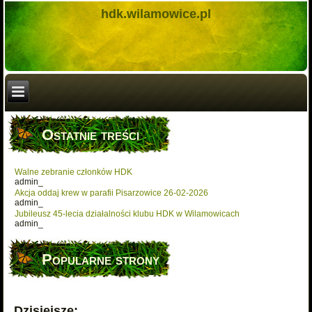
hdk.wilamowice.pl
Ostatnie treści
Walne zebranie członków HDK
admin_
Akcja oddaj krew w parafii Pisarzowice 26-02-2026
admin_
Jubileusz 45-lecia działalności klubu HDK w Wilamowicach
admin_
Popularne strony
Dzisiejsze: