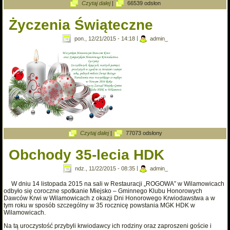
wpis Spotkanie honorowych dawców krwi w
Czytaj dalej
|
66539 odsłon
Dniu Chorego.
Życzenia Świąteczne
pon., 12/21/2015 - 14:18
|
admin_
wpis Życzenia Świąteczne
Czytaj dalej
|
77073 odsłony
Obchody 35-lecia HDK
ndz., 11/22/2015 - 08:35
|
admin_
W dniu 14 listopada 2015 na sali w Restauracji „ROGOWA” w Wilamowicach
odbyło się coroczne spotkanie Miejsko – Gminnego Klubu Honorowych
Dawców Krwi w Wilamowicach z okazji Dni Honorowego Krwiodawstwa a w
tym roku w sposób szczególny w 35 rocznicę powstania MGK HDK w
Wilamowicach.
Na tą uroczystość przybyli krwiodawcy ich rodziny oraz zaproszeni goście i