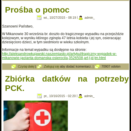
Prośba o pomoc
wt., 10/27/2015 - 08:19
|
admin_
Szanowni Państwo,
W Mikanowie 30 września br. doszło do tragicznego wypadku na przejeździe
kolejowym, w wyniku którego zginęła 47 letnia kobieta i jej syn, osieracając
dziesięcioro dzieci, w tym siedmioro w wieku szkolnym.
Informacje na temat wypadku są dostępne na stronie:
http://aleksandrowkujawski.naszemiasto.pl/artykul/tragiczny-wypadek-w-
mikanowie-jaolanta-domanska-osierocila,3526508,art,t,id,tm.html
wpis Prośba o pomoc
Czytaj dalej
|
Zaloguj się
aby dodać komentarz.
|
70907 odsłon
Zbiórka datków na potrzeby
PCK.
pt., 10/16/2015 - 02:20
|
admin_