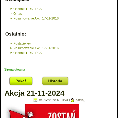
Odznaki HDK i PCK
O nas
Posumowanie Akcji 17-11-2016
Ostatnio:
Postacie krwi
Posumowanie Akcji 17-11-2016
Odznaki HDK i PCK
Strona główna
Jesteś tutaj
Pokaż
(aktywna karta)
Historia
Akcja 21-11-2024
wt., 02/04/2025 - 11:31
|
admin_