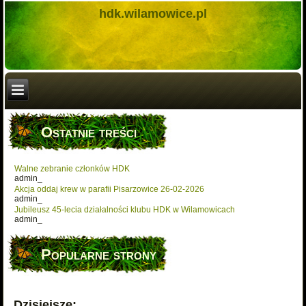
hdk.wilamowice.pl
Ostatnie treści
Walne zebranie członków HDK
admin_
Akcja oddaj krew w parafii Pisarzowice 26-02-2026
admin_
Jubileusz 45-lecia działalności klubu HDK w Wilamowicach
admin_
Popularne strony
Dzisiejsze: