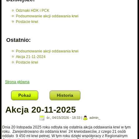
Odznaki HDK i PCK
Podsumowanie akcji oddawania krwi
Postacie krwi
Ostatnio:
Podsumowanie akcji oddawania krwi
Akcja 21-11-2024
Postacie krwi
Strona główna
Jesteś tutaj
Pokaż
(aktywna karta)
Historia
Akcja 20-11-2025
śr., 04/15/2026 - 18:33
|
admin_
Dnia 20 listopada 2025 roku odbyła się ostatnia akcja oddawania krwi w tym
roku. Zarejestrowano do oddania krwi 24 krwiodawców, z czego 21 osób
oddało 9 450 ml krwi pełnej. W tym roku dzięki współpracy z Regionalnym