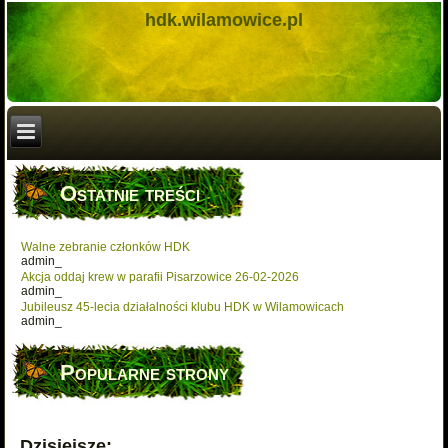
hdk.wilamowice.pl
Ostatnie treści
Walne zebranie członków HDK
admin_
Akcja oddaj krew w parafii Pisarzowice 26-02-2026
admin_
Jubileusz 45-lecia działalności klubu HDK w Wilamowicach
admin_
Popularne strony
Dzisiejsze: