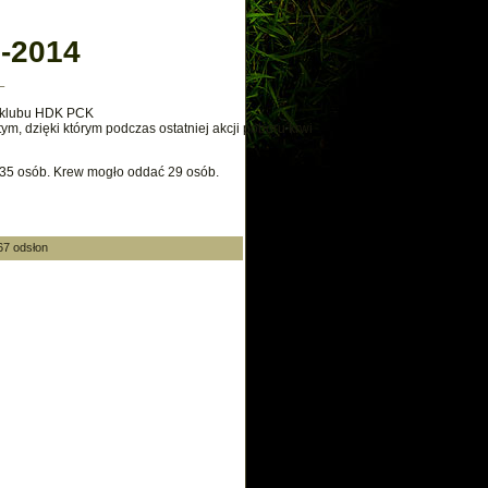
-2014
_
d klubu HDK PCK
m, dzięki którym podczas ostatniej akcji poboru krwi
ło 35 osób. Krew mogło oddać 29 osób.
67 odsłon