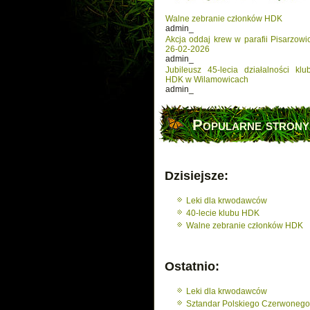
Walne zebranie członków HDK
admin_
Akcja oddaj krew w parafii Pisarzowi
26-02-2026
admin_
Jubileusz 45-lecia działalności klu
HDK w Wilamowicach
admin_
Popularne strony
Dzisiejsze:
Leki dla krwodawców
40-lecie klubu HDK
Walne zebranie członków HDK
Ostatnio:
Leki dla krwodawców
Sztandar Polskiego Czerwonego