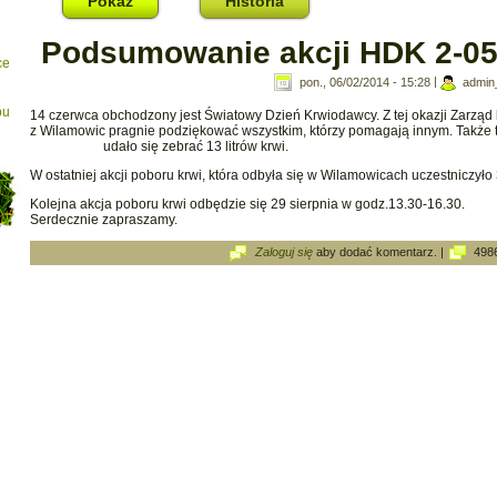
Pokaż
(aktywna karta)
Historia
Podsumowanie akcji HDK 2-05
ce
pon., 06/02/2014 - 15:28
|
admin
bu
14 czerwca obchodzony jest Światowy Dzień Krwiodawcy. Z tej okazji Zarzą
z Wilamowic pragnie podziękować wszystkim, którzy pomagają innym. Także ty
udało się zebrać 13 litrów krwi.
W ostatniej akcji poboru krwi, która odbyła się w Wilamowicach uczestniczy
Kolejna akcja poboru krwi odbędzie się 29 sierpnia w godz.13.30-16.30.
Serdecznie zapraszamy.
Zaloguj się
aby dodać komentarz.
|
498