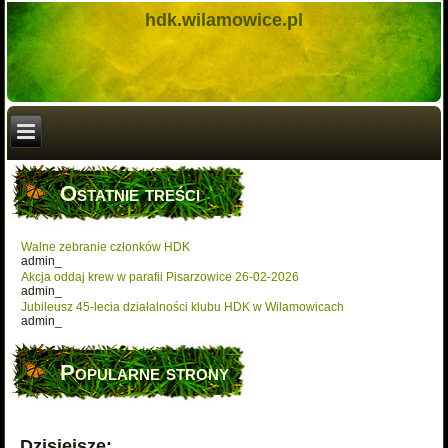
hdk.wilamowice.pl
Ostatnie treści
Walne zebranie członków HDK
admin_
Akcja oddaj krew w parafii Pisarzowice 26-02-2026
admin_
Jubileusz 45-lecia działalności klubu HDK w Wilamowicach
admin_
Popularne strony
Dzisiejsze: