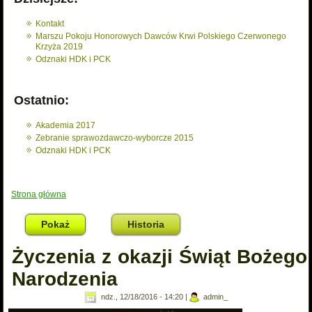
Kontakt
Marszu Pokoju Honorowych Dawców Krwi Polskiego Czerwonego
Krzyża 2019
Odznaki HDK i PCK
Ostatnio:
Akademia 2017
Zebranie sprawozdawczo-wyborcze 2015
Odznaki HDK i PCK
Strona główna
Jesteś tutaj
Pokaż
(aktywna karta)
Historia
Życzenia z okazji Świąt Bożego
Narodzenia
ndz., 12/18/2016 - 14:20
|
admin_